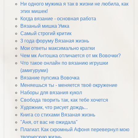
Ни одного мужика я так в жизни не любила, как
этих мишек!
Когда вязание - основная работа
Вязаный мишка Умка
Самый строгий критик
3 года форуму Вязаная жизнь
Мои ответы максимально кратки
Чем мк Антошка отличается от мк Вовочки?
Что такое онлайн по вязанию игрушки
(амигуруми)
Вязание пупсика Вовочка
Меняешься ты - меняется твоё окружение
Наборы для вязания кукол
Свобода творить так, как тебе хочется
Художник, что рисует дождь...
Книга со стихами Вязаная жизнь
"Аня, от вас не ожидала"
Плагиат. Как скромный Афоня перевернул мою
творческую жизнь