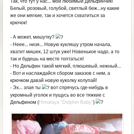
Так, что тут у нас... мой любимый Дельфинчик!
Белый, розовый, голубой, светлый беж...ну какие
же они мягкие, так и хочется схватиться за
крючок!
- А может, мишутку?
- Неее... низя... Новую кукляшу утром начала,
хватит мишек, 12 штук уже! Новенькое надо, а то
так и будешь на месте топтаться!
- Но Дельфин такой мягкий, плюшевый, нежный...
- Вот и наслаждайся сбором заказов с ним, а
крючком давай новую куколку колупай!
- Эх... злая ты
вот спрячусь где-нибудь в
укромный уголок и пущусь во все тяжкие с
Дельфином (
Himalaya "Dolphin Baby"
)