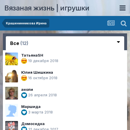
Вязаная жизнь | игрушки
Крашенинникова Ирина
Все
(12)
ТатьянаSH
19 декабря 2018
Юлия Шишкина
16 октября 2018
аноли
26 апреля 2018
Маршида
3 марта 2018
Домоседка
31 декабря 2017