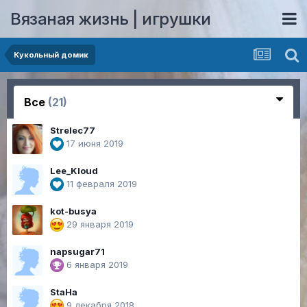
Вязаная жизнь | игрушки
Кукольный домик
Все
(21)
Strelec77
17 июня 2019
Lee_Kloud
11 февраля 2019
kot-busya
29 января 2019
napsugar71
6 января 2019
StaНa
9 декабря 2018