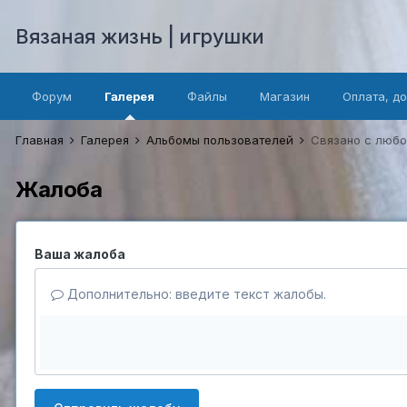
Вязаная жизнь | игрушки
Форум
Галерея
Файлы
Магазин
Оплата, д
Главная
Галерея
Альбомы пользователей
Связано с люб
Жалоба
Ваша жалоба
Дополнительно: введите текст жалобы.