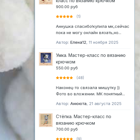
класс по вязанию крючком
900.00 руб
(1)
Аннушка спасибо!купила мк,сейчас
пока не могу онлайн вязать,но...
Автор:
Елена12
,
11 ноября 2025
Умка. Мастер-класс по вязанию
крючком
550.00 руб
(48)
Наконец-то связала мишутку ))
Фото во вложении. МК понятный...
Автор:
Анююта
,
21 августа 2025
Стёпка. Мастер-класс по
вязанию крючком
700.00 руб
(9)