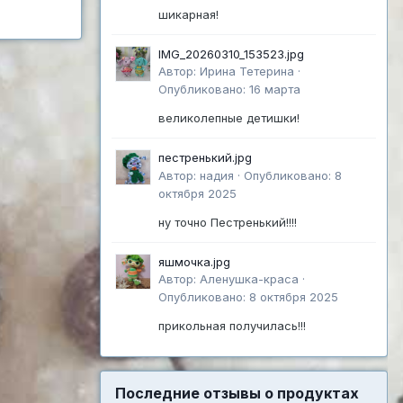
шикарная!
IMG_20260310_153523.jpg
Автор:
Ирина Тетерина
·
Опубликовано:
16 марта
великолепные детишки!
пестренький.jpg
Автор:
надия
·
Опубликовано:
8
октября 2025
ну точно Пестренький!!!!
яшмочка.jpg
Автор:
Аленушка-краса
·
Опубликовано:
8 октября 2025
прикольная получилась!!!
Последние отзывы о продуктах