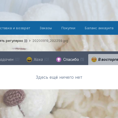
оставка и возврат
Заказы
Покупки
Баланс аккаунта
ть регулярно )))
20200919_202259.jpg
адачен
(0)
Хаха
(0)
Спасибо
(1)
В восторг
Здесь ещё ничего нет