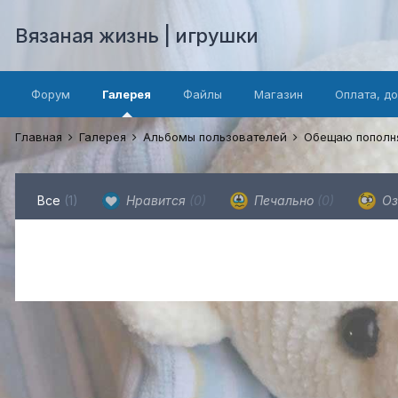
Вязаная жизнь | игрушки
Форум
Галерея
Файлы
Магазин
Оплата, д
Главная
Галерея
Альбомы пользователей
Обещаю пополня
Все
(1)
Нравится
(0)
Печально
(0)
Оз