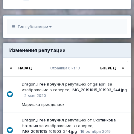
Тип публикации
Изменения репутации
НАЗАД
Страница 6 из 13
ВПЕРЁД
Dragon_Free
получил
репутацию от
galapril
за
изображение в галерее,
IMG_20191015_101903_244.jpg
2 мая 2020
Маришка приоделась
Dragon_Free
получил
репутацию от
Скотникова
Наталия
за изображение в галерее,
IMG_20191015_101903_244.jpg
16 октября 2019