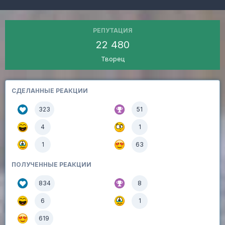
РЕПУТАЦИЯ
22 480
Творец
СДЕЛАННЫЕ РЕАКЦИИ
323
51
4
1
1
63
ПОЛУЧЕННЫЕ РЕАКЦИИ
834
8
6
1
619