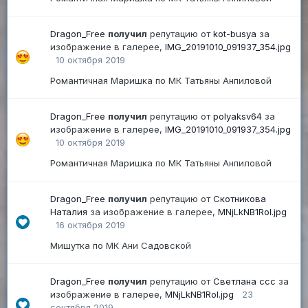
Dragon_Free
получил
репутацию от
kot-busya
за
изображение в галерее,
IMG_20191010_091937_354.jpg
10 октября 2019
Романтичная Маришка по МК Татьяны Анпиловой
Dragon_Free
получил
репутацию от
polyaksv64
за
изображение в галерее,
IMG_20191010_091937_354.jpg
10 октября 2019
Романтичная Маришка по МК Татьяны Анпиловой
Dragon_Free
получил
репутацию от
Скотникова
Наталия
за изображение в галерее,
MNjLkNB1RoI.jpg
16 октября 2019
Мишутка по МК Ани Садовской
Dragon_Free
получил
репутацию от
Светлана ссс
за
изображение в галерее,
MNjLkNB1RoI.jpg
23
сентября 2019