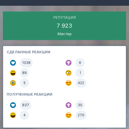
РЕПУТАЦИЯ
7 923
Мастер
СДЕЛАННЫЕ РЕАКЦИИ
1338
6
89
1
5
422
ПОЛУЧЕННЫЕ РЕАКЦИИ
837
30
4
270