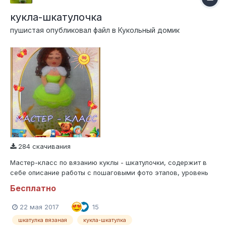
кукла-шкатулочка
пушистая
опубликовал файл в
Кукольный домик
284 скачивания
Мастер-класс по вязанию куклы - шкатулочки, содержит в
себе описание работы с пошаговыми фото этапов, уровень
сложности: средний, т.к. необходимы основные навыки
Бесплатно
вязания как крючком. так и спицами. Данный мастер-класс
предназначен для личного пользования, запрещается любое
22 мая 2017
15
распространение как описан...
шкатулка вязаная
кукла-шкатулка