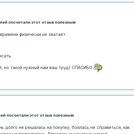
елей посчитали этот отзыв полезным
- времени физически не хватает.
исать.
ый, но такой нужный нам ваш труд) СПАСИБО
елей посчитали этот отзыв полезным
нь долго не решалась на покупку, боялась не справиться, как
видео не пригодилось. Вяжется на одном дыхании!