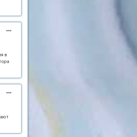
я в
тора
кают