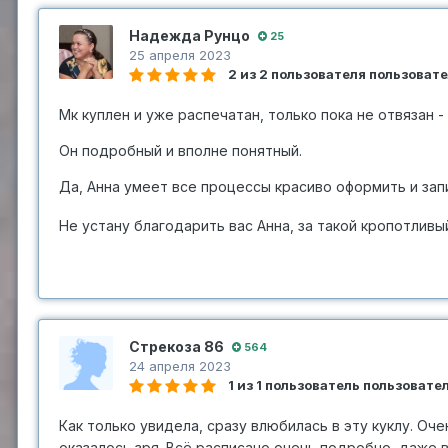
Надежда Рунцо
25
25 апреля 2023
2 из 2 пользователя пользоват
Мк куплен и уже распечатан, только пока не отвязан 
Он подробный и вполне понятный.
Да, Анна умеет все процессы красиво оформить и зап
Не устану благодарить вас Анна, за такой кропотлив
Стрекоза 86
564
24 апреля 2023
1 из 1 пользователь пользоват
Как только увидела, сразу влюбилась в эту куклу. Оче
оказалось зря. Всё расписано очень подробно, даже 