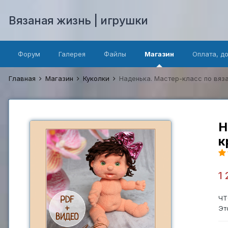
Вязаная жизнь | игрушки
Форум
Галерея
Файлы
Магазин
Оплата, д
Главная
Магазин
Куколки
Наденька. Мастер-класс по вя
Н
к
1
ЧТ
Эт