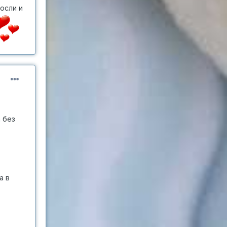
росли и
 без
а в