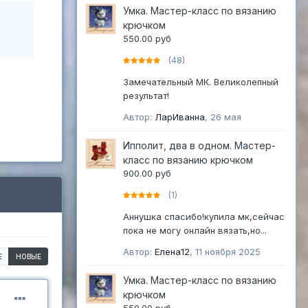
Умка. Мастер-класс по вязанию
крючком
550.00 руб
(48)
Замечательный МК. Великолепный
результат!
Автор:
ЛарИванна
,
26 мая
Ипполит, два в одном. Мастер-
класс по вязанию крючком
900.00 руб
(1)
Аннушка спасибо!купила мк,сейчас
пока не могу онлайн вязать,но...
Автор:
Елена12
,
11 ноября 2025
Е
НОВЫЕ
Умка. Мастер-класс по вязанию
крючком