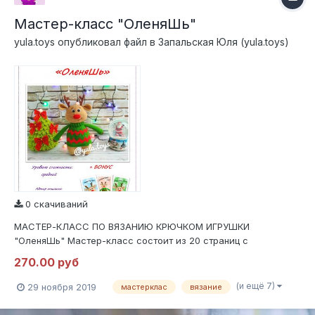
Мастер-класс "ОленяШь"
yula.toys
опубликовал файл в
Запальская Юля (yula.toys)
0 скачиваний
МАСТЕР-КЛАСС ПО ВЯЗАНИЮ КРЮЧКОМ ИГРУШКИ
"ОленяШь" Мастер-класс состоит из 20 страниц с
подробным, пошаговым описанием в формате .PDF В МК
270.00 руб
входит полное описание вязания ОленяШа, оформление,
сборка. Содержит 59 фотографий процесса вязания и
(и ещё 7)
29 ноября 2019
мастерклас
вязание
оформления. В МК есть бонус в виде открыток с ОленяШом,
кото...