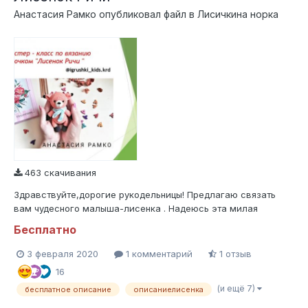
Анастасия Рамко
опубликовал файл в
Лисичкина норка
463 скачивания
Здравствуйте,дорогие рукодельницы! Предлагаю связать
вам чудесного малыша-лисенка . Надеюсь эта милая
игрушечка полюбится вам так же как и мне ,желаю вам
Бесплатно
приятного вязания и творческого вдохновения .
3 февраля 2020
1 комментарий
1 отзыв
16
(и ещё 7)
бесплатное описание
описаниелисенка