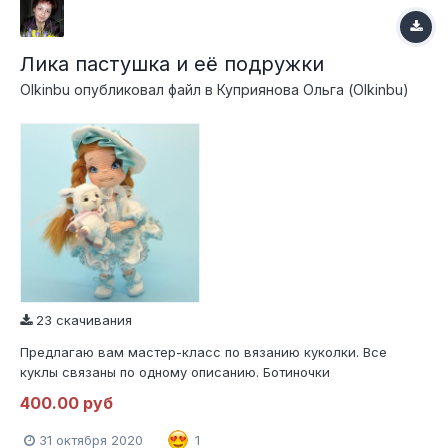
Лика пастушка и её подружки
Olkinbu
опубликовал файл в
Куприянова Ольга (Olkinbu)
23 скачивания
Предлагаю вам мастер-класс по вязанию куколки. Все
куклы связаны по одному описанию. Ботиночки
цельновязаные, вся остальная одежда снимается. В МК
400.00 руб
описаны два варианта крепления волос-трессы и из пряжи
безузелковым способом. Используется проволочный каркас
31 октября 2020
1