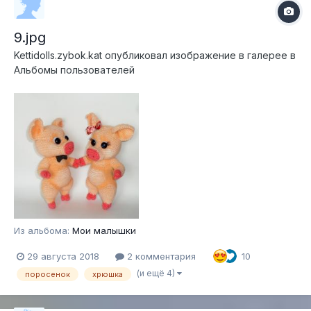
9.jpg
Kettidolls.zybok.kat
опубликовал изображение в галерее в
Альбомы пользователей
Из альбома:
Мои малышки
29 августа 2018
2 комментария
10
(и ещё 4)
поросенок
хрюшка