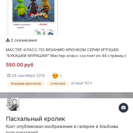
2 скачивания
МАСТЕР-КЛАСС ПО ВЯЗАНИЮ КРЮЧКОМ СЕРИИ ИГРУШЕК
"БУКАШКИ-МУРАШКИ" Мастер-класс состоит из 44 страниц с
подробным, пошаговым описанием в формате .PDF В МК
550.00 руб
входит полное описание вязания трех игрушек, оформление,
сборка, утяжка. Содержит 159 фотографий процесса вязания
29 сентября 2019
1
и оформления....
(и ещё 10)
игрушка крючком
описние
Пасхальный кролик
Ксит
опубликовал изображение в галерее в
Альбомы
пользователей