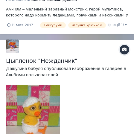
Ам-Ням – маленький забавный монстрик, герой мультиков,
которого надо кормить леденцами, пончиками и кексиками! У
малыша подвижный язык. Рост 9 см. Связан по МК Олеси
(и ещё 1)
11 мая 2017
амигуруми
игрушка крючком
Царевой
Цыпленок "Нежданчик"
Дашулина бабуля
опубликовал изображение в галерее в
Альбомы пользователей