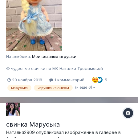
Из альбома:
Мои вязаные игрушки
© чудесные свинки по МК Натальи Трофимовой
20 ноября 2018
1 комментарий
5
(и ещё 6)
маруська
игрушка крючком
свинка Маруська
Наталья2909
опубликовал изображение в галерее в