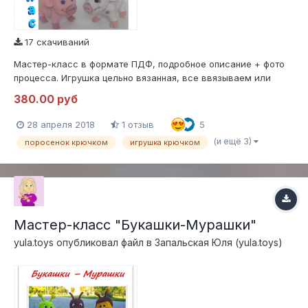
17 скачиваний
Мастер-класс в формате ПДФ, подробное описание + фото
процесса. Игрушка цельно вязанная, все ввязываем или
вывязываем, ничего не пришиваем, без каркаса. Поросенок
380.00 руб
стоит очень уверенно. Без акции
28 апреля 2018
1 отзыв
5
(и ещё 3)
поросенок крючком
игрушка крючком
Мастер-класс "Букашки-Мурашки"
yula.toys
опубликовал файл в
Запальская Юля (yula.toys)