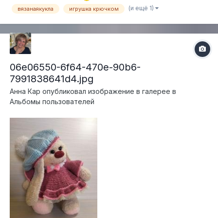
для устойчивости игрушки. Глазки нарисованы...
(и ещё 1)
вязанаякукла
игрушка крючком
06e06550-6f64-470e-90b6-
7991838641d4.jpg
Анна Кар
опубликовал изображение в галерее в
Альбомы пользователей