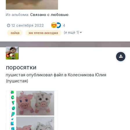
Из альбома:
Связано с любовью
12 сентября 2022
4
(и ещё 1)
зайка
мк елена аккоджа
поросятки
пушистая
опубликовал файл в
Колесникова Юлия
(пушистая)