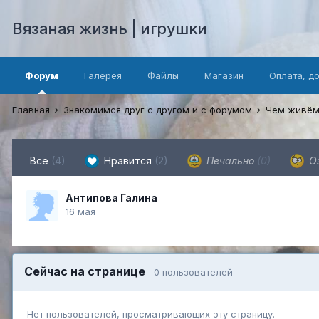
Вязаная жизнь | игрушки
Форум
Галерея
Файлы
Магазин
Оплата, д
Главная
Знакомимся друг с другом и с форумом
Чем живём
Все
(4)
Нравится
(2)
Печально
(0)
О
Антипова Галина
16 мая
Сейчас на странице
0 пользователей
Нет пользователей, просматривающих эту страницу.