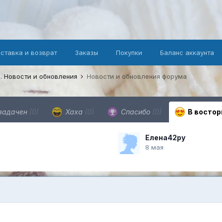
оставка и возврат
Заказы
Покупки
Баланс аккаунта
. Новости и обновления
Новости и обновления форума
задачен
(0)
Хаха
(0)
Спасибо
(0)
В востор
Елена42ру
8 мая