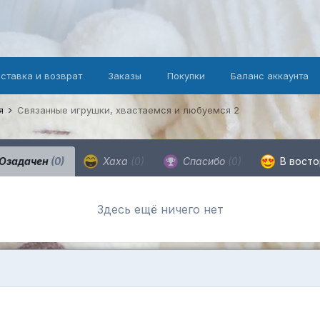
оставка и возврат
Заказы
Покупки
Баланс аккаунта
ся
Связанные игрушки, хвастаемся и любуемся 2
Озадачен
(0)
Хаха
(0)
Спасибо
(0)
В вост
Здесь ещё ничего нет