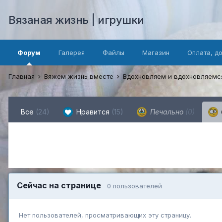
Вязаная жизнь | игрушки
Форум
Галерея
Файлы
Магазин
Оплата, д
Главная
Вяжем жизнь вместе
Вдохновляем и вдохновляем
Все
(24)
Нравится
(15)
Печально
(0)
Сейчас на странице
0 пользователей
Нет пользователей, просматривающих эту страницу.