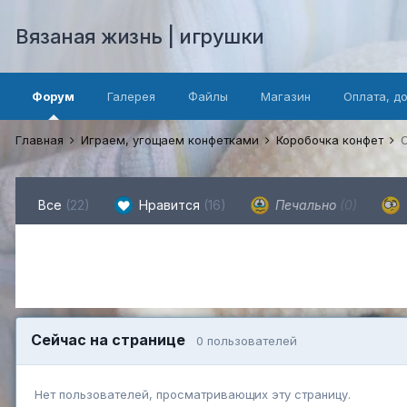
Вязаная жизнь | игрушки
Форум
Галерея
Файлы
Магазин
Оплата, д
Главная
Играем, угощаем конфетками
Коробочка конфет
Все
(22)
Нравится
(16)
Печально
(0)
Сейчас на странице
0 пользователей
Нет пользователей, просматривающих эту страницу.