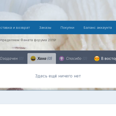
оставка и возврат
Заказы
Покупки
Баланс аккаунта
Определяем Фаната форума 2019!
Озадачен
(0)
Хаха
(0)
Спасибо
(0)
В восто
Здесь ещё ничего нет