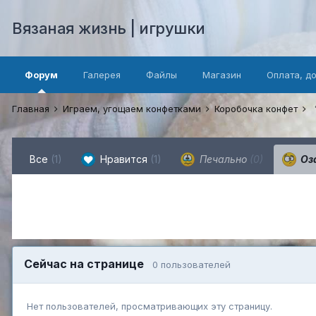
Вязаная жизнь | игрушки
Форум
Галерея
Файлы
Магазин
Оплата, д
Главная
Играем, угощаем конфетками
Коробочка конфет
Все
(1)
Нравится
(1)
Печально
(0)
Оз
Сейчас на странице
0 пользователей
Нет пользователей, просматривающих эту страницу.