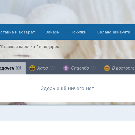
оставка и возврат
Заказы
Покупки
Баланс аккаунта
"Сладкая парочка " в подарок
адачен
(0)
Хаха
(0)
Спасибо
(0)
В восторг
Здесь ещё ничего нет