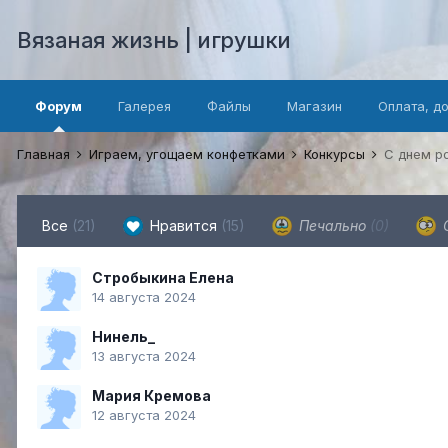
Вязаная жизнь | игрушки
Форум
Галерея
Файлы
Магазин
Оплата, д
Главная
Играем, угощаем конфетками
Конкурсы
С днем р
Все
(21)
Нравится
(15)
Печально
(0)
Стробыкина Елена
14 августа 2024
Нинель_
13 августа 2024
Мария Кремова
12 августа 2024