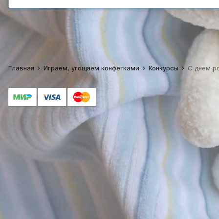
Главная
Играем, угощаем конфетками
Конкурсы
С днем р