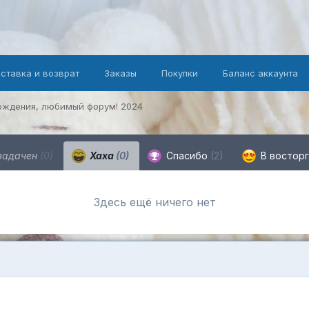
оставка и возврат
Заказы
Покупки
Баланс аккаунта
ождения, любимый форум! 2024
задачен
(0)
Хаха
(0)
Спасибо
(2)
В востор
Здесь ещё ничего нет