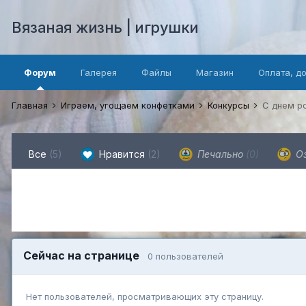
Вязаная жизнь | игрушки
Форум
Галерея
Файлы
Магазин
Оплата, д
Главная
Играем, угощаем конфетками
Конкурсы
С днем р
Все
(5)
Нравится
(2)
Печально
(0)
О
Сейчас на странице
0 пользователей
Нет пользователей, просматривающих эту страницу.