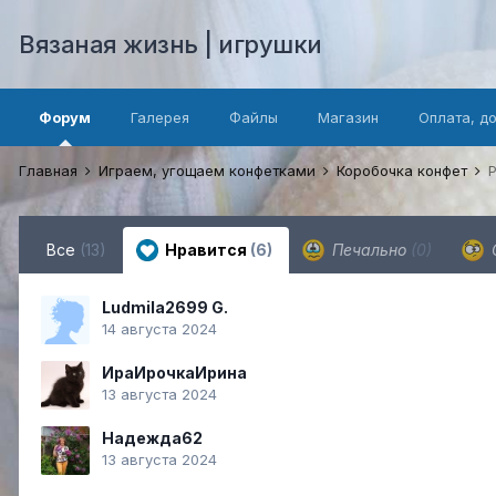
Вязаная жизнь | игрушки
Форум
Галерея
Файлы
Магазин
Оплата, д
Главная
Играем, угощаем конфетками
Коробочка конфет
Все
(13)
Нравится
(6)
Печально
(0)
Ludmila2699 G.
14 августа 2024
ИраИрочкаИрина
13 августа 2024
Надежда62
13 августа 2024