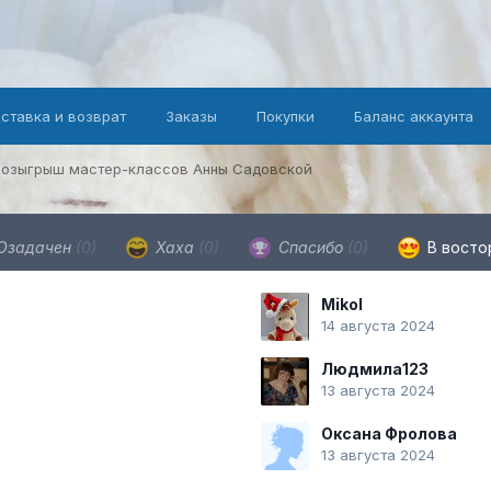
оставка и возврат
Заказы
Покупки
Баланс аккаунта
Розыгрыш мастер-классов Анны Садовской
Озадачен
(0)
Хаха
(0)
Спасибо
(0)
В восто
Mikol
14 августа 2024
Людмила123
13 августа 2024
Оксана Фролова
13 августа 2024