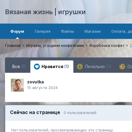
Вязаная жизнь | игрушки
Форум
Галерея
Файлы
Магазин
Оплата, д
Главная
Играем, угощаем конфетками
Коробочка конфет
Все
(1)
Нравится
(1)
Печально
(0)
Оз
zovutka
15 августа 2024
Сейчас на странице
0 пользователей
Нет пользователей, просматривающих эту страницу.