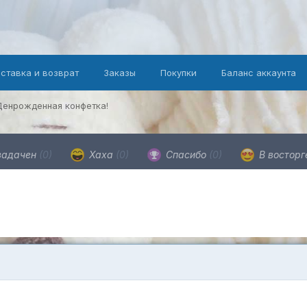
оставка и возврат
Заказы
Покупки
Баланс аккаунта
Денрожденная конфетка!
адачен
(0)
Хаха
(0)
Спасибо
(0)
В востор