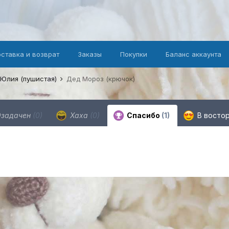
оставка и возврат
Заказы
Покупки
Баланс аккаунта
 Юлия (пушистая)
Дед Мороз (крючок)
задачен
(0)
Хаха
(0)
Спасибо
(1)
В восто