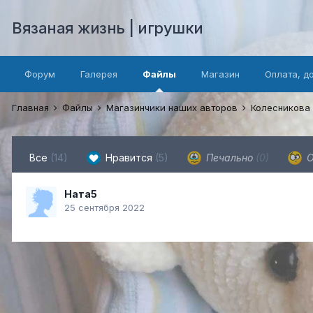
Вязаная жизнь | игрушки
Форум
Галерея
Файлы
Магазин
Оплата, д
Главная
Файлы
Магазинчики наших авторов
Колесникова
Все
(14)
Нравится
(5)
Печально
(0)
О
Ната5
25 сентября 2022