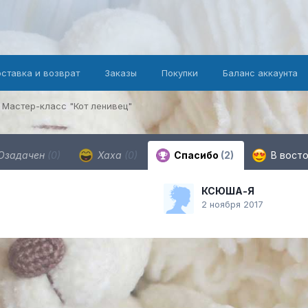
оставка и возврат
Заказы
Покупки
Баланс аккаунта
Мастер-класс "Кот ленивец"
Озадачен
(0)
Хаха
(0)
Спасибо
(2)
В вост
КСЮША-Я
2 ноября 2017