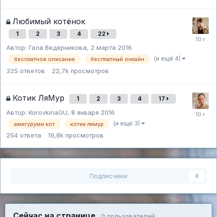
Любимый котёнок
1
2
3
4
22
Автор:
Гала Ведерникова
,
2 марта 2016
(и ещё 4)
бесплатное описание
бесплатный онлайн
325
ответов
22,7k
просмотров
Котик ЛяМур
1
2
3
4
17
Автор:
KorovkinaGU
,
8 января 2016
(и ещё 3)
амигуруми кот
котик лямур
254
ответа
19,8k
просмотров
Подписчики
0
Сейчас на странице
0 пользователей