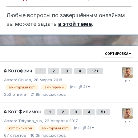
Любые вопросы по завершённым онлайнам
вы можете задать
в этой теме
.
СОРТИРОВКА
Котофеич
1
2
3
4
17
Автор:
Chuda
,
28 марта 2018
(и ещё 4)
амигуруми кот
амигуруми
252
ответа
21,8k
просмотров
Кот Филимон
1
2
3
4
5
Автор:
Tatyana_rus
,
22 февраля 2017
(и ещё 4)
кот филимон
амигуруми кот
67
ответов
10,3k
просмотров