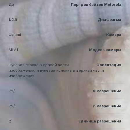
Да
Порядок байтов Motorola
f/2.6
Диафрагма
Xiaomi
Камера
Mi A1
Модель камеры
Нулевая строка в правой части
Ориентация
изображения, и нулевая колонка в верхней части
изображения
72/1
X-Разрешение
72/1
Y-Разрешение
2
Единица разрешения