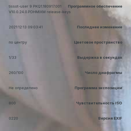
tissot-user 9 PKQ1.180917.001
Программное обеспечение
V10.0.24.0.PDHMIXM release-keys
2021:12:13 09:03:41
Последнее изменение
по центру
Цветовое пространство
1/33
Выдержка в секундах
260/100
Число диафрагмы
Не определено
Программа экспозиции
800
Чувствительность ISO
0220
Версия EXIF