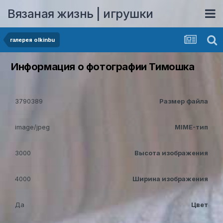
Вязаная жизнь | игрушки
галерея olkinbu
Информация о фотографии Тимошка
3790389
Размер файла
image/jpeg
MIME-тип
3000
Высота изображения
4000
Ширина изображения
Да
Цвет