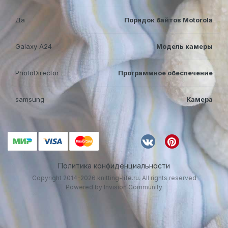
Да
Порядок байтов Motorola
Galaxy A24
Модель камеры
PhotoDirector
Программное обеспечение
samsung
Камера
Политика конфиденциальности
Copyright 2014-2026 knitting-life.ru. All rights reserved
Powered by Invision Community