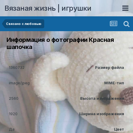
Вязаная жизнь | игрушки
Связано с любовью
Информация о фотографии Красная
шапочка
1360732
Размер файла
image/jpeg
MIME-тип
2560
Высота изображения
1920
Ширина изображения
Да
Цвет