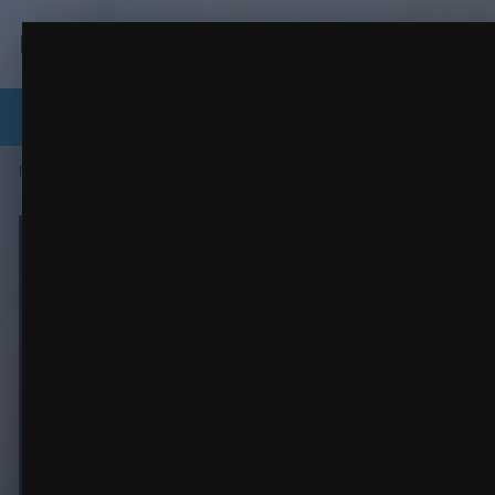
Вязаная жизнь | игрушки
image (6).jpg
Мои детки
(32 изображения)
ИЗ АЛЬБОМА:
Форум
Галерея
Файлы
Магазин
Оплата, д
Главная
Галерея
Альбомы пользователей
Мои детки
ima