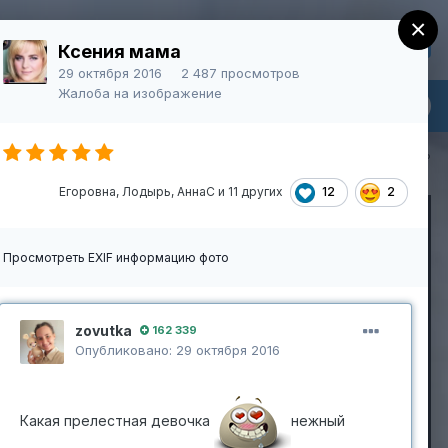
×
Регистрация
Уже зарегистрированы? Войти
Ксения мама
29 октября 2016
2 487 просмотров
Жалоба на изображение
Больше
Вся активность
12
2
Егоровна
,
Лодырь
,
АннаС
и
11 других
Просмотреть EXIF информацию фото
zovutka
162 339
Опубликовано:
29 октября 2016
Какая прелестная девочка
нежный