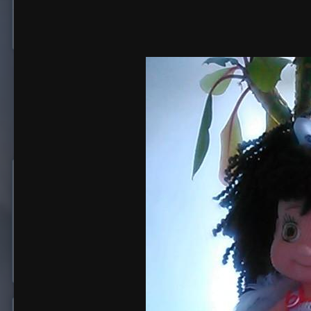
Жалоба на изображение
zovutka
162 339
Опубликовано:
29 октября 2016
Какая прелестная девочка
нежный ангелочек