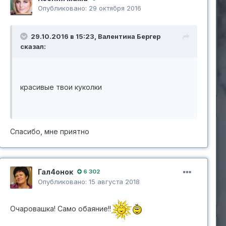
Опубликовано:
29 октября 2016
4 комментария
35 комментариев к
12
2
изображению
29.10.2016 в 15:23,
Валентина Бергер
сказал:
ИНФОРМАЦИЯ О ФОТОГРАФИИ
IMAGE (6).JPG
Просмотреть EXIF информацию
фото
красивые твои куколки
Спасибо, мне приятно
Гал4онок
6 302
Опубликовано:
15 августа 2018
Очаровашка! Само обаяние!!