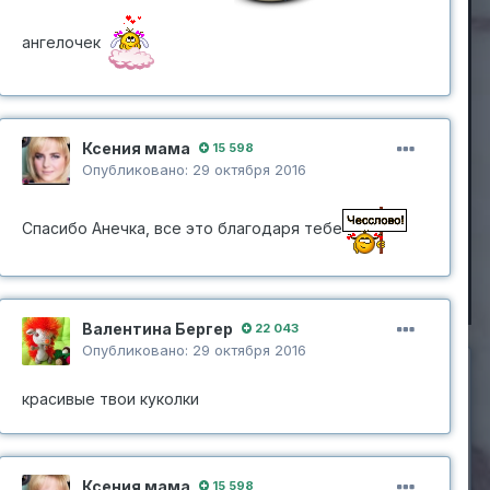
ангелочек
Ксения мама
15 598
Опубликовано:
29 октября 2016
Спасибо Анечка, все это благодаря тебе
Инструменты изображения
Валентина Бергер
22 043
Опубликовано:
29 октября 2016
красивые твои куколки
ИЗ АЛЬБОМА:
дписчики
1
Мои детки
Ксения мама
32 изображения
15 598