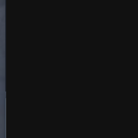
image (6).jpg
Автор:
Ксения мама
29 октября 2016
2 487 просмотров
Другие изобр