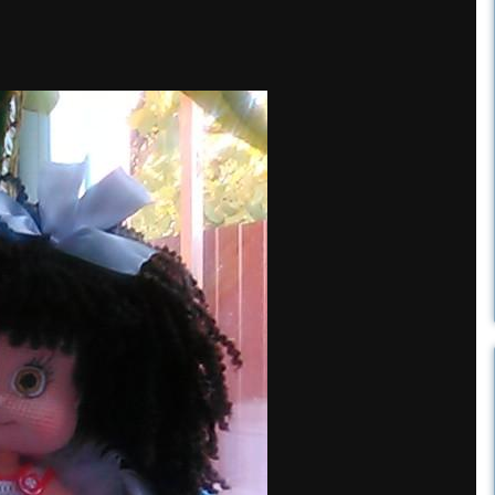
Светка
,
Оксаночка
,
zovutka
и
11 других