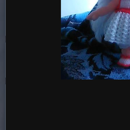
Ксения мама
15 598
Опубликовано:
29 октября 2016
Спасибо Анечка, все это благодаря тебе
Валентина Бергер
22 043
Опубликовано:
29 октября 2016
красивые твои куколки
Ксения мама
15 598
Опубликовано:
29 октября 2016
29.10.2016 в 15:23,
Валентина Бергер
сказал: