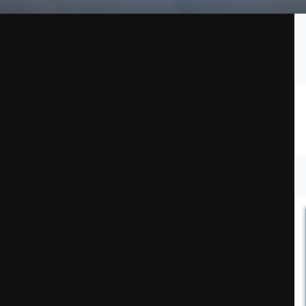
Подписчики
1
оставка и возврат
Заказы
Покупки
Баланс аккаунта
ge (6).jpg