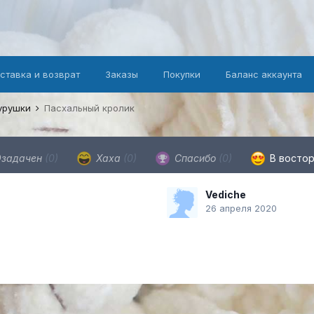
оставка и возврат
Заказы
Покупки
Баланс аккаунта
гурушки
Пасхальный кролик
задачен
(0)
Хаха
(0)
Спасибо
(0)
В восто
Vediche
26 апреля 2020