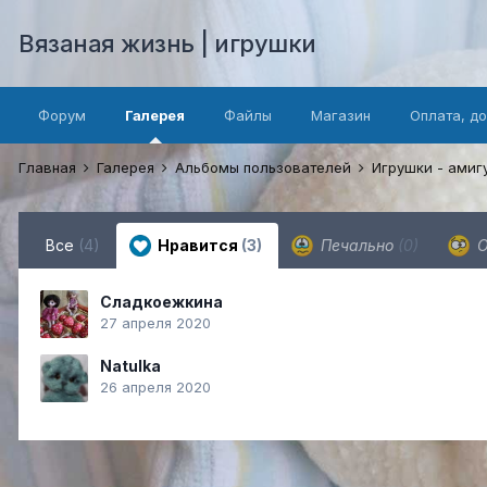
Вязаная жизнь | игрушки
Форум
Галерея
Файлы
Магазин
Оплата, д
Главная
Галерея
Альбомы пользователей
Игрушки - ами
Все
(4)
Нравится
(3)
Печально
(0)
О
Сладкоежкина
27 апреля 2020
Natulka
26 апреля 2020