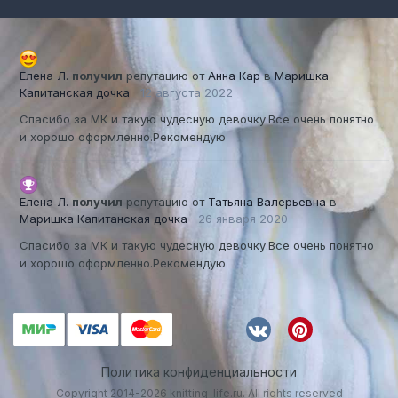
Елена Л.
получил
репутацию от
Анна Кар
в
Маришка
Капитанская дочка
12 августа 2022
Спасибо за МК и такую чудесную девочку.Все очень понятно
и хорошо оформленно.Рекомендую
Елена Л.
получил
репутацию от
Татьяна Валерьевна
в
Маришка Капитанская дочка
26 января 2020
Спасибо за МК и такую чудесную девочку.Все очень понятно
и хорошо оформленно.Рекомендую
Политика конфиденциальности
Copyright 2014-2026 knitting-life.ru. All rights reserved