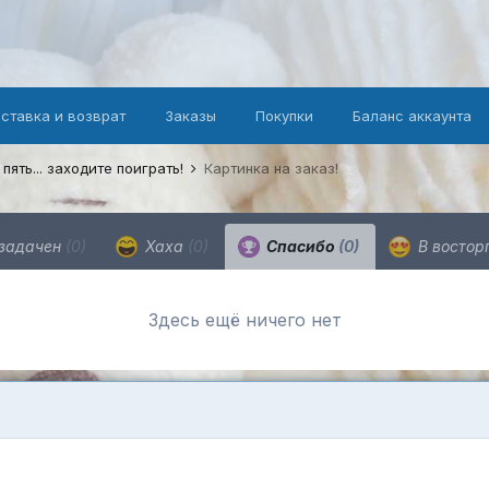
оставка и возврат
Заказы
Покупки
Баланс аккаунта
 пять... заходите поиграть!
Картинка на заказ!
задачен
(0)
Хаха
(0)
Спасибо
(0)
В востор
Здесь ещё ничего нет