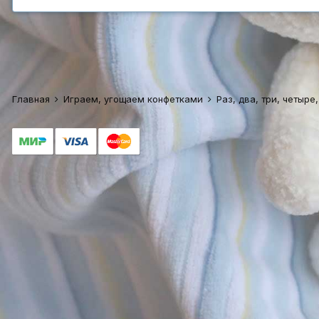
Главная
Играем, угощаем конфетками
Раз, два, три, четыре,