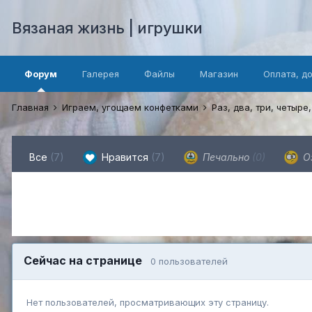
Вязаная жизнь | игрушки
Форум
Галерея
Файлы
Магазин
Оплата, д
Главная
Играем, угощаем конфетками
Раз, два, три, четыре,
Все
(7)
Нравится
(7)
Печально
(0)
О
Сейчас на странице
0 пользователей
Нет пользователей, просматривающих эту страницу.