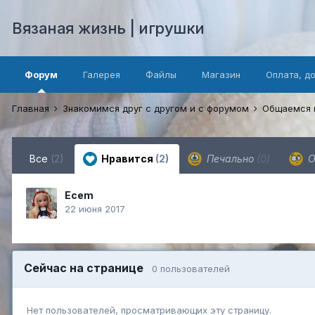
Вязаная жизнь | игрушки
Форум
Галерея
Файлы
Магазин
Оплата, д
Главная
Знакомимся друг с другом и с форумом
Общаемся 
Все
(2)
Нравится
(2)
Печально
(0)
О
Ecem
22 июня 2017
Сейчас на странице
0 пользователей
Нет пользователей, просматривающих эту страницу.