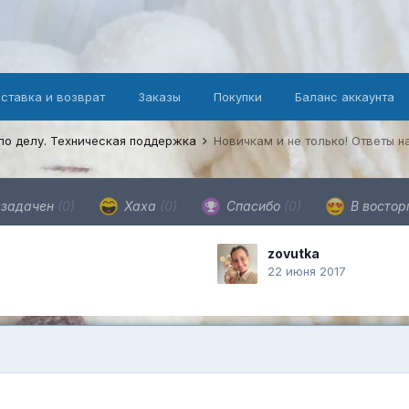
оставка и возврат
Заказы
Покупки
Баланс аккаунта
по делу. Техническая поддержка
Новичкам и не только! Ответы 
задачен
(0)
Хаха
(0)
Спасибо
(0)
В востор
zovutka
22 июня 2017