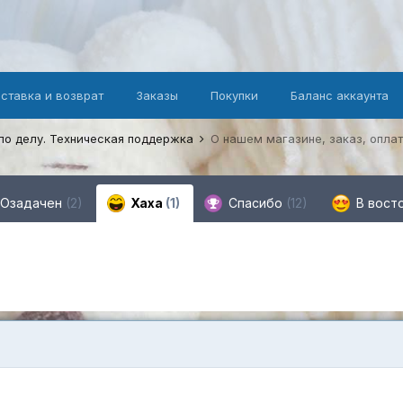
оставка и возврат
Заказы
Покупки
Баланс аккаунта
по делу. Техническая поддержка
О нашем магазине, заказ, оплат
Озадачен
(2)
Хаха
(1)
Спасибо
(12)
В вост