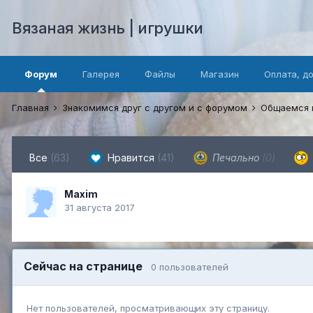
Вязаная жизнь | игрушки
Форум
Галерея
Файлы
Магазин
Оплата, д
Главная
Знакомимся друг с другом и с форумом
Общаемся 
Все
(63)
Нравится
(41)
Печально
(0)
Maxim
31 августа 2017
Сейчас на странице
0 пользователей
Нет пользователей, просматривающих эту страницу.