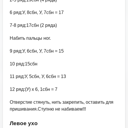
6 ряд:У, 8сбн, У, 7сбн = 17
7-8 ряд:17сбн (2 ряда)
Набить пальцы ног.
9 ряд:У, 6сбн, У, 7сбн = 15
10 ряд:15сбн
11 ряд:У, 5сбн, У, 6сбн = 13
12 ряд:(У) х 6, 1сбн = 7
Отверстие стянуть, нить закрепить, оставить для
пришивания.Ступню не набиваем!!!
Левое ухо