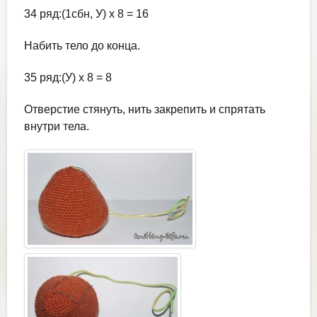
34 ряд:(1сбн, У) х 8 = 16
Набить тело до конца.
35 ряд:(У) х 8 = 8
Отверстие стянуть, нить закрепить и спрятать
внутри тела.