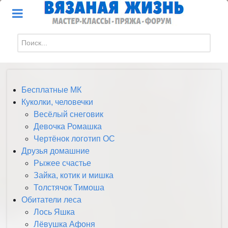
Искать...
Бесплатные МК
Куколки, человечки
Весёлый снеговик
Девочка Ромашка
Чертёнок логотип ОС
Друзья домашние
Рыжее счастье
Зайка, котик и мишка
Толстячок Тимоша
Обитатели леса
Лось Яшка
Лёвушка Афоня