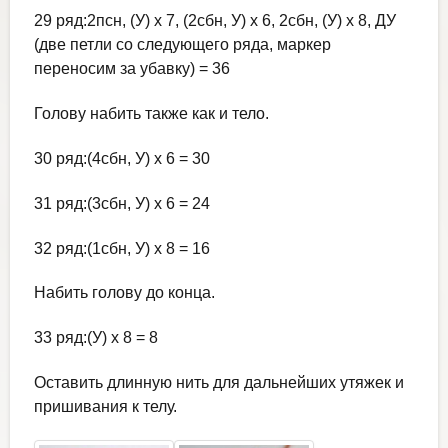
29 ряд:2псн, (У) х 7, (2сбн, У) х 6, 2сбн, (У) х 8, ДУ
(две петли со следующего ряда, маркер
переносим за убавку) = 36
Голову набить также как и тело.
30 ряд:(4сбн, У) х 6 = 30
31 ряд:(3сбн, У) х 6 = 24
32 ряд:(1сбн, У) х 8 = 16
Набить голову до конца.
33 ряд:(У) х 8 = 8
Оставить длинную нить для дальнейших утяжек и
пришивания к телу.