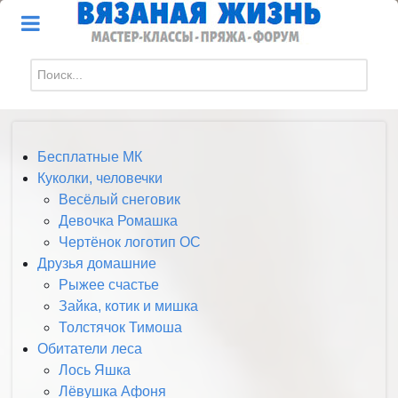
Искать...
Бесплатные МК
Куколки, человечки
Весёлый снеговик
Девочка Ромашка
Чертёнок логотип ОС
Друзья домашние
Рыжее счастье
Зайка, котик и мишка
Толстячок Тимоша
Обитатели леса
Лось Яшка
Лёвушка Афоня