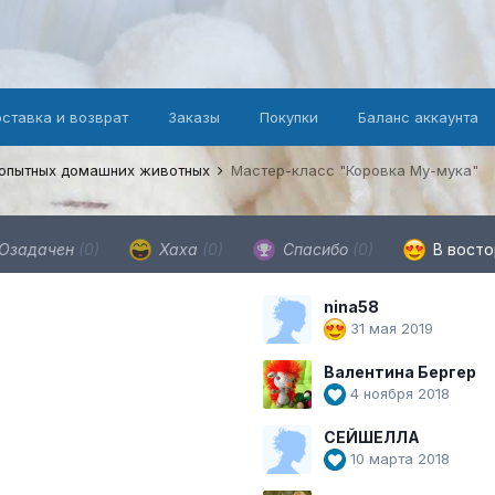
оставка и возврат
Заказы
Покупки
Баланс аккаунта
копытных домашних животных
Мастер-класс "Коровка Му-мука"
Озадачен
(0)
Хаха
(0)
Спасибо
(0)
В вост
nina58
31 мая 2019
Валентина Бергер
4 ноября 2018
СЕЙШЕЛЛА
10 марта 2018