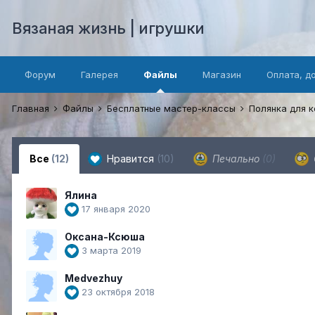
Вязаная жизнь | игрушки
Форум
Галерея
Файлы
Магазин
Оплата, д
Главная
Файлы
Бесплатные мастер-классы
Полянка для 
Все
(12)
Нравится
(10)
Печально
(0)
Ялина
17 января 2020
Оксана-Ксюша
3 марта 2019
Medvezhuy
23 октября 2018