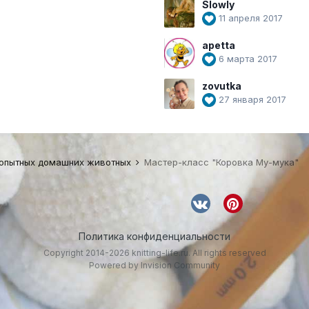
Slowly
11 апреля 2017
apetta
6 марта 2017
zovutka
27 января 2017
копытных домашних животных
Мастер-класс "Коровка Му-мука"
Политика конфиденциальности
Copyright 2014-2026 knitting-life.ru. All rights reserved
Powered by Invision Community