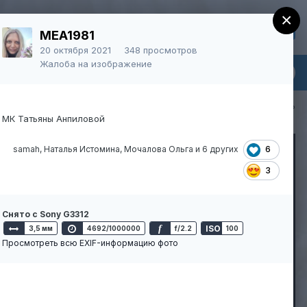
×
Регистрация
Уже зарегистрированы? Войти
MEA1981
20 октября 2021
348 просмотров
Жалоба на изображение
Больше
Вся активность
МК Татьяны Анпиловой
6
samah
,
Наталья Истомина
,
Мочалова Ольга
и
6 других
3
Снято с Sony G3312
f
ISO
3,5 мм
4692/1000000
f/2.2
100
Просмотреть всю EXIF-информацию фото