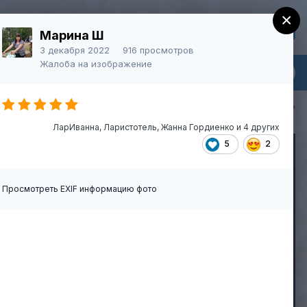
×
Регистрация
Уже зарегистрированы? Войти
Марина Ш
3 декабря 2022
916 просмотров
Жалоба на изображение
Больше
Вся активность
ЛарИванна
,
Ларистотель
,
Жанна Гордиенко
и
4 других
5
2
Просмотреть EXIF информацию фото