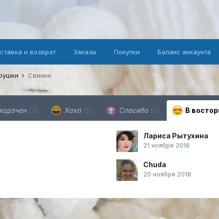
оставка и возврат
Заказы
Покупки
Баланс аккаунта
грушки
Свинки
задачен
(0)
Хаха
(0)
Спасибо
(0)
В востор
Лариса Рытухина
21 ноября 2018
Chuda
20 ноября 2018