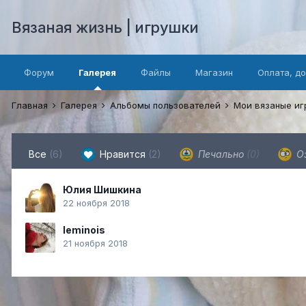
Вязаная жизнь | игрушки
Форум
Галерея
Файлы
Магазин
Оплата, д
Главная
Галерея
Альбомы пользователей
Мои вязаные и
Все
(6)
Нравится
(2)
Печально
(0)
О
Юлия Шишкина
22 ноября 2018
leminois
21 ноября 2018