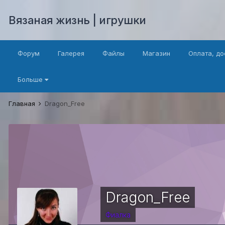
Вязаная жизнь | игрушки
Форум
Галерея
Файлы
Магазин
Оплата, до
Больше
Главная
Dragon_Free
Dragon_Free
Фиалка