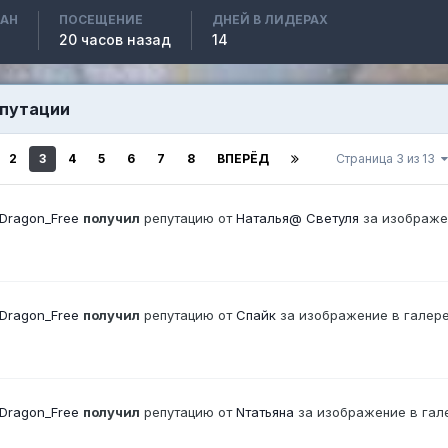
ВАН
ПОСЕЩЕНИЕ
ДНЕЙ В ЛИДЕРАХ
20 часов назад
14
епутации
2
3
4
5
6
7
8
ВПЕРЁД
Страница 3 из 13
Dragon_Free
получил
репутацию от
Наталья@ Светуля
за изображе
Dragon_Free
получил
репутацию от
Спайк
за изображение в галер
Dragon_Free
получил
репутацию от
Nтатьяна
за изображение в гал