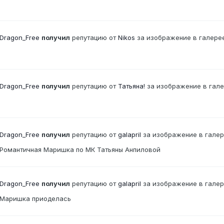
Dragon_Free
получил
репутацию от
Nikos
за изображение в галере
Dragon_Free
получил
репутацию от
Татьяна!
за изображение в гал
Dragon_Free
получил
репутацию от
galapril
за изображение в гале
Романтичная Маришка по МК Татьяны Анпиловой
Dragon_Free
получил
репутацию от
galapril
за изображение в гале
Маришка приоделась