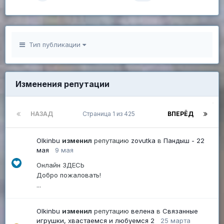
Тип публикации
Изменения репутации
НАЗАД
Страница 1 из 425
ВПЕРЁД
Olkinbu
изменил
репутацию
zovutka
в
Пандыш - 22
мая
9 мая
Онлайн ЗДЕСЬ
Добро пожаловать!
...
Olkinbu
изменил
репутацию
велена
в
Связанные
игрушки, хвастаемся и любуемся 2
25 марта