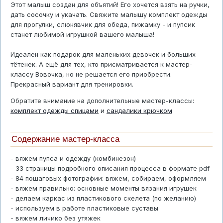
Этот малыш создан для объятий! Его хочется взять на ручки,
дать сосочку и укачать. Свяжите малышу комплект одежды
для прогулки, слюнявчик для обеда, пижамку - и пупсик
станет любимой игрушкой вашего малыша!
Идеален как подарок для маленьких девочек и больших
тётенек. А ещё для тех, кто присматривается к мастер-
классу Вовочка, но не решается его приобрести.
Прекрасный вариант для тренировки.
Обратите внимание на дополнительные мастер-классы:
комплект одежды спицами
и
сандалики крючком
Содержание мастер-класса
- вяжем пупса и одежду (комбинезон)
- 33 страницы подробного описания процесса в формате pdf
- 84 пошаговых фотографии: вяжем, собираем, оформляем
- вяжем правильно: основные моменты вязания игрушек
- делаем каркас из пластикового скелета (по желанию)
- используем в работе пластиковые суставы
- вяжем личико без утяжек