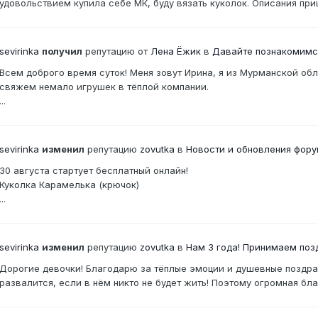
удовольствием купила себе МК, буду вязать куколок. Описания пр
sevirinka
получил
репутацию от
Лена Ёжик
в
Давайте познакомимс
Всем доброго время суток! Меня зовут Ирина, я из Мурманской об
свяжем немало игрушек в тёплой компании.
...
sevirinka
изменил
репутацию
zovutka
в
Новости и обновления фор
30 августа стартует бесплатный онлайн!
Куколка Карамелька (крючок)
...
sevirinka
изменил
репутацию
zovutka
в
Нам 3 года! Принимаем поз
Дорогие девочки! Благодарю за тёплые эмоции и душевные поздра
развалится, если в нём никто не будет жить! Поэтому огромная бла