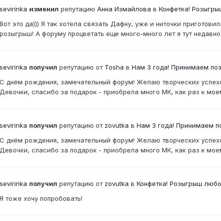
sevirinka
изменил
репутацию
Анна Измайлова
в
Конфетка! Розыгры
Вот это да))) Я так хотела связать Дафну, уже и ниточки приготов
розыгрыш! А форуму процветать еще много-много лет я тут недавн
sevirinka
получил
репутацию от
Tosha
в
Нам 3 года! Принимаем по
С днём рождения, замечательный форум! Желаю творческих усп
Девочки, спасибо за подарок - приобрела много МК, как раз к
sevirinka
получил
репутацию от
zovutka
в
Нам 3 года! Принимаем п
С днём рождения, замечательный форум! Желаю творческих усп
Девочки, спасибо за подарок - приобрела много МК, как раз к
sevirinka
получил
репутацию от
zovutka
в
Конфетка! Розыгрыш любо
Я тоже хочу попробовать!