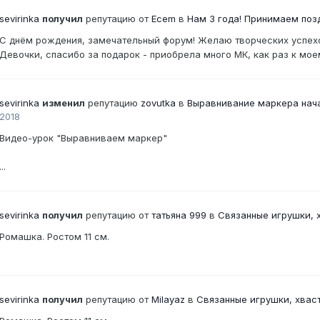
sevirinka
получил
репутацию от
Ecem
в
Нам 3 года! Принимаем поз
С днём рождения, замечательный форум! Желаю творческих усп
Девочки, спасибо за подарок - приобрела много МК, как раз к
sevirinka
изменил
репутацию
zovutka
в
Выравнивание маркера нача
2018
Видео-урок "Выравниваем маркер"
...
sevirinka
получил
репутацию от
татьяна 999
в
Связанные игрушки, 
Ромашка. Ростом 11 см.
sevirinka
получил
репутацию от
Milayaz
в
Связанные игрушки, хвас