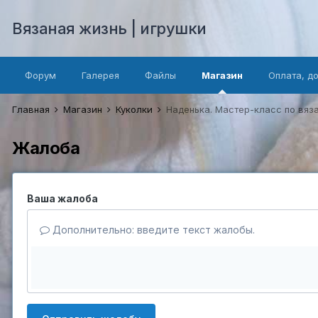
Вязаная жизнь | игрушки
Форум
Галерея
Файлы
Магазин
Оплата, д
Главная
Магазин
Куколки
Наденька. Мастер-класс по вя
Жалоба
Ваша жалоба
Дополнительно: введите текст жалобы.