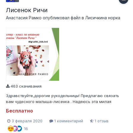
Лисенок Ричи
Анастасия Рамко
опубликовал файл в
Лисичкина норка
463 скачивания
Здравствуйте,дорогие рукодельницы! Предлагаю связать
вам чудесного малыша-лисенка . Надеюсь эта милая
игрушечка полюбится вам так же как и мне ,желаю вам
Бесплатно
приятного вязания и творческого вдохновения .
3 февраля 2020
1 комментарий
1 отзыв
16