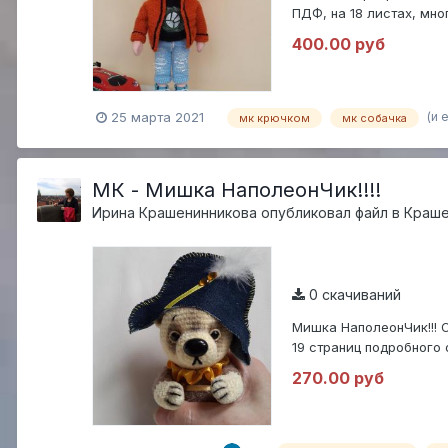
ПДФ, на 18 листах, мн
одежды и обуви,...
400.00 руб
(и 
25 марта 2021
мк крючком
мк собачка
МК - Мишка НаполеонЧик!!!!
Ирина Крашенинникова
опубликовал файл в
Краше
0 скачиваний
Мишка НаполеонЧик!!! 
19 страниц подробного 
туловище на шплинт...
270.00 руб