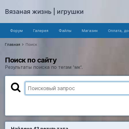
Вязаная жизнь | игрушки
Форум
Галерея
Файлы
Магазин
Оплата, до
Главная
Поиск
Поиск по сайту
Результаты поиска по тегам 'мк'.
Найдено 43 результата