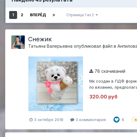
1
2
ВПЕРЁД
Страница 1 из 2
Снежик
Татьяна Валерьевна
опубликовал файл в
Анпилова
78 скачиваний
Мк создан в ПДФ форм
по вязанию, предполаг
травка» (6...
320.00 руб
3 октября 2018
3 комментария
6