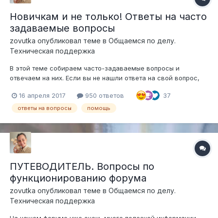
Новичкам и не только! Ответы на часто
задаваемые вопросы
zovutka
опубликовал теме в
Общаемся по делу.
Техническая поддержка
В этой теме собираем часто-задаваемые вопросы и
отвечаем на них. Если вы не нашли ответа на свой вопрос,
задавайте его ниже в комментариях. 1. Сложно
16 апреля 2017
950 ответов
37
сориентироваться на форуме. Как найти мастер-классы,
онлайны? - Путеводитель по форуму с пояснениями здесь. 2.
ответы на вопросы
помощь
Как вставить изображен...
ПУТЕВОДИТЕЛЬ. Вопросы по
функционированию форума
zovutka
опубликовал теме в
Общаемся по делу.
Техническая поддержка
На нашем форуме уже очень много полезной информации.