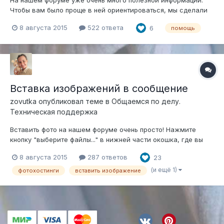
Чтобы вам было проще в ней ориентироваться, мы сделали
для вас Путеводитель. Это как содержание форума. Вся
8 августа 2015
522 ответа
6
помощь
информация на одной странице. Для перехода к нужной теме
или разделу просто нажмите на название. Знакомимся друг
с другом и с ф...
Вставка изображений в сообщение
zovutka
опубликовал теме в
Общаемся по делу.
Техническая поддержка
Вставить фото на нашем форуме очень просто! Нажмите
кнопку "выберите файлы..." в нижней части окошка, где вы
пишете сообщение. Найдите нужный файл на своём
8 августа 2015
287 ответов
23
устройстве и нажмите "Открыть". Картинка подгрузится во
вложение. Нажмите на него, чтобы вставить картинку в своё
(и ещё 1)
фотохостинги
вставить изображение
сообщение. Всё...