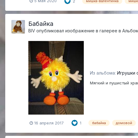
5 мая 2020
2
мишка-валентинка
мишк
Бабайка
BIV
опубликовал изображение в галерее в
Альбом
Из альбома:
Игрушки 
Мягкий и пушистый хра
16 апреля 2017
1
бабайка
домовой