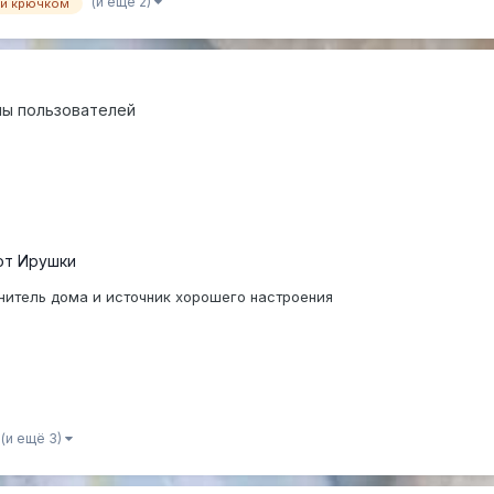
(и ещё 2)
и крючком
ы пользователей
от Ирушки
нитель дома и источник хорошего настроения
(и ещё 3)