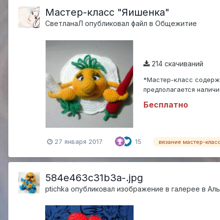
Мастер-класс "Яишенка"
СветланаЛ
опубликовал файл в
Общежитие
214 скачиваний
*Мастер-класс содержи
предполагается наличи
пользования. Пересыл..
Бесплатно
27 января 2017
15
вязание мастер-клас
584e463c31b3a-.jpg
ptichka
опубликовал изображение в галерее в
Аль