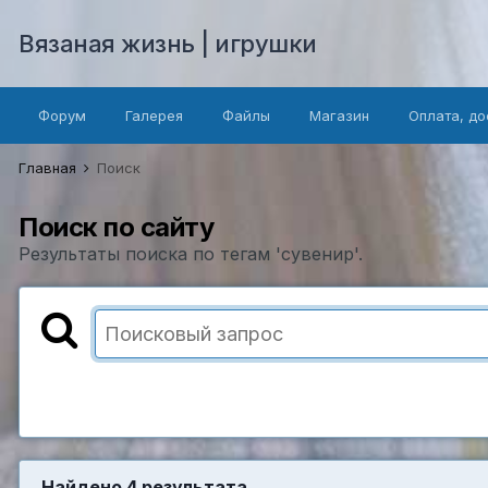
Вязаная жизнь | игрушки
Форум
Галерея
Файлы
Магазин
Оплата, до
Главная
Поиск
Поиск по сайту
Результаты поиска по тегам 'сувенир'.
Найдено 4 результата