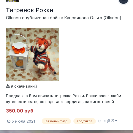
Тигренок Рокки
Olkinbu
опубликовал файл в
Куприянова Ольга (Olkinbu)
9 скачиваний
Предлагаю Вам связать тигренка Рокки. Рокки очень любит
путешествовать, он надевает кардиган, зажигает свой
фонарь и отправляется на прогулку вместе со своим другом!
350.00 руб
Для вязания вам потребуется пряжа одинаковой толщины,
рыжего, белого и немного черного цвета. Все конечности и
(и ещё 2)
5 июля 2021
вязаный тигр
год тигра
голова на шплинто...