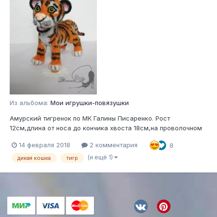
Из альбома:
Мои игрушки-повязушки
Амурский тигренок по МК Галины Писаренко. Рост
12см,длина от носа до кончика хвоста 18см,на проволочном
каркасе.
14 февраля 2018
2 комментария
8
(и ещё 1)
дикая кошка
тигр