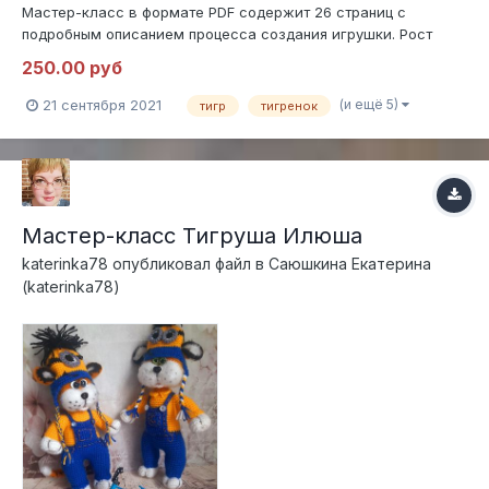
Мастер-класс в формате PDF содержит 26 страниц с
подробным описанием процесса создания игрушки. Рост
готового тигренка 20 см из пряжи YarnArt Jeans. Игрушка
250.00 руб
вяжется без утяжек, хвост и нижние лапы ввязаны. Голова,
ушки и верхние лапки пришиты. Материалы: пряжа джинс
(и ещё 5)
21 сентября 2021
тигр
тигренок
оранжевого, белого и черно...
Мастер-класс Тигруша Илюша
katerinka78
опубликовал файл в
Саюшкина Екатерина
(katerinka78)