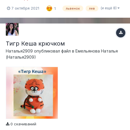
подробным описанием процесса создания игрушек. Рост
готового тигренка 19 см из пряжи YarnArt Jeans, из Газзал
(и ещё 8)
7 октября 2021
1
львенок
лев
беби Коттон получаетс...
Тигр Кеша крючком
Наталья2909
опубликовал файл в
Емельянова Наталья
(Наталья2909)
0 скачиваний