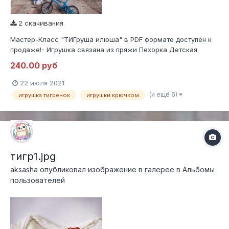
2 скачивания
Мастер-Класс "ТИГруша илюша" в PDF формате доступен к
продаже!- Игрушка связана из пряжи Пехорка Детская
Новинка (50гр/200м)МК содержит:- 16 страниц подробного
240.00 руб
текстового описания вязания.- фотографий процесса
вязания.- Описание вязания: Шапочки- Стоимость МК 240
22 июля 2021
₽___________________________________...
(и ещё 6)
игрушка тигренок
игрушки крючком
тигр1.jpg
aksasha
опубликовал изображение в галерее в
Альбомы
пользователей