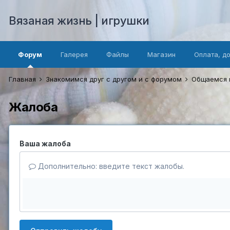
Вязаная жизнь | игрушки
Форум
Галерея
Файлы
Магазин
Оплата, д
Главная
Знакомимся друг с другом и с форумом
Общаемся 
Жалоба
Ваша жалоба
Дополнительно: введите текст жалобы.