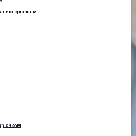
е:
занию крючком
 крючком