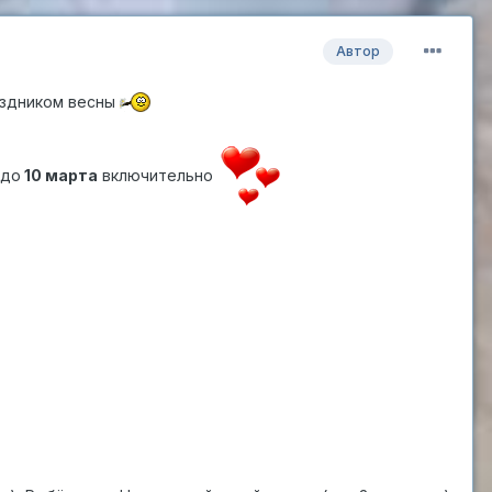
Автор
аздником весны
 до
10 марта
включительно