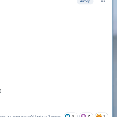
Автор
)
3
2
1
rnyshka
,
маргариткаМ
,
kraion
и
3 других