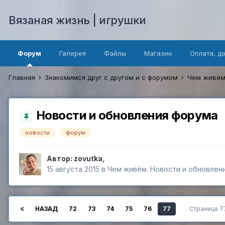
Вязаная жизнь | игрушки
Форум
Галерея
Файлы
Магазин
Оплата, д
Главная
Знакомимся друг с другом и с форумом
Чем живём
Новости и обновления форума
новости
форум
Автор:
zovutka
,
15 августа 2015
в
Чем живём. Новости и обновлен
НАЗАД
72
73
74
75
76
77
Страница 7