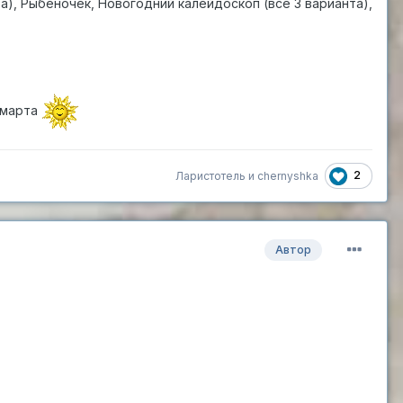
а), Рыбёночек, Новогодний калейдоскоп (все 3 варианта),
 марта
2
Ларистотель
и
chernyshka
Автор