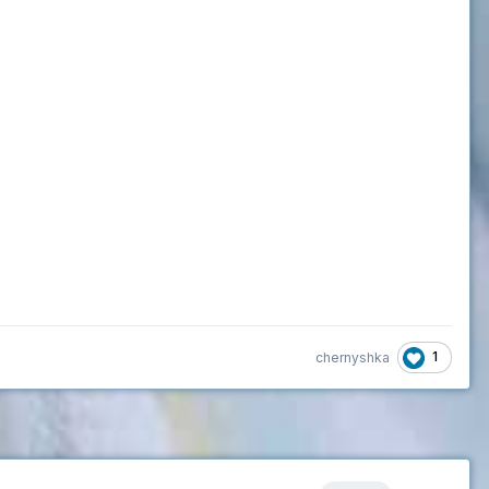
1
chernyshka