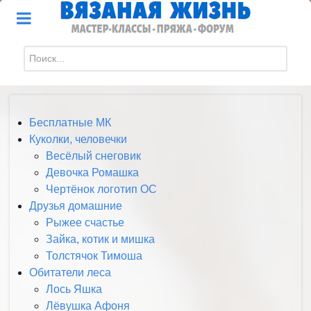
Искать...
Бесплатные МК
Куколки, человечки
Весёлый снеговик
Девочка Ромашка
Чертёнок логотип ОС
Друзья домашние
Рыжее счастье
Зайка, котик и мишка
Толстячок Тимоша
Обитатели леса
Лось Яшка
Лёвушка Афоня