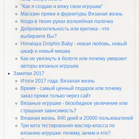
"Как я создаю и вяжу свои игрушки"
Магазин пряжи и фурнитуры Вязаная жизнь
Когда в твоих руках волшебная палочка
Доброжелательность или критика - что
выбираете Вы?
Himalaya Dolphin Baby - новая любовь, новый
шкаф и новый мишка
Как не увязнуть в болоте или почему умирают
авторы вязаных игрушек
Заметки 2017
Итоги 2017 года. Вязаная жизнь
Время - самый ценный подарок или почему
заказ пряжи только через сайт
Вязаные игрушки - безобидное увлечение или
страшная зависимость?
Вязаная жизнь. 840 дней и 20000 пользователей
Три кита тестирования мастер-класса по
вязанию игрушки: почему, зачем и кто?