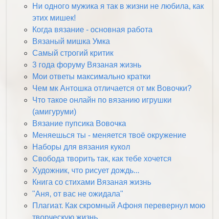
Ни одного мужика я так в жизни не любила, как
этих мишек!
Когда вязание - основная работа
Вязаный мишка Умка
Самый строгий критик
3 года форуму Вязаная жизнь
Мои ответы максимально кратки
Чем мк Антошка отличается от мк Вовочки?
Что такое онлайн по вязанию игрушки
(амигуруми)
Вязание пупсика Вовочка
Меняешься ты - меняется твоё окружение
Наборы для вязания кукол
Свобода творить так, как тебе хочется
Художник, что рисует дождь...
Книга со стихами Вязаная жизнь
"Аня, от вас не ожидала"
Плагиат. Как скромный Афоня перевернул мою
творческую жизнь